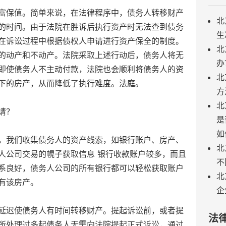
保值。简单来说，在法律程序中，债务人转移财产
北
的时间。由于法院在胜诉后执行资产时无法查到债务
生
在诉讼过程中根据债权人申请进行资产保全的制度。
北
的动产和不动产。法院采取上述行动后，债务人将无
办
即使债务人不主动付款，法院也会顺利将债务人的资
北
下的房产，从而降低了执行难度。法庭。
方
北
请？
是
如
我们收集债务人的资产线索，如银行账户、房产、
北
人公司交易的幌子获取信息 银行收款账户较多，而且
不
系良好，债务人公司的所有银行都可以轻松获取账户
北
有该房产。
企
迟使债务人有时间转移财产。提起诉讼前，或者提
法
所处理过多起债务人无需向法院提起正式诉讼，通过