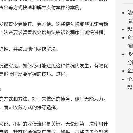
资金等方式快速和解并支付案件的案例。
法
临
搜查令更便宜、更方便。这将使法院能够迅速启动
起
上法庭要求留置权会增加法庭诉讼程序并减慢进程。
企
确
迫性，并鼓励他们尽快解决。
多
分
很常见。如何尽可能避免这种情况的发生，有效保
企
是追债时需要掌握的技巧。过程。
个
起
？
方式和方法。对于未偿还的债务，似乎无能为力。
，而是收藏方式的保守选择。
说，不同的收债流程是关键。无论你第一次使用什
策略，就可以确保采集完成。如果一击将债务全部消