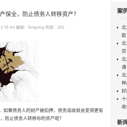
案
产保全，防止债务人转移资产？
北
2 16:44 编辑：fengxing 热度：262
款
北
贷
北
通
北
种
​
​
收
如果债务人的财产被扣押，债务追收就会变得更有
全，防止债务人转移你的资产呢？
新